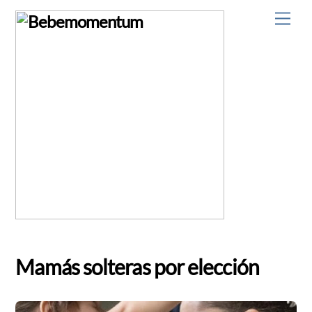
Skip
Men
to
content
Mamás solteras por elección